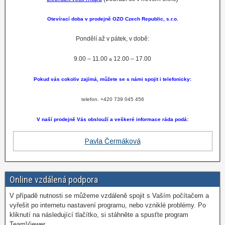
Otevírací doba v prodejně OZO Czech Republic, s.r.o.
Pondělí až v pátek, v době:
9.00 – 11.00
12.00 – 17.00
a
Pokud vás cokoliv zajímá, můžete se s námi spojit i telefonicky:
telefon. +420 739 045 456
V naší prodejně Vás obslouží a veškeré informace ráda podá:
Pavla Čermáková
Online vzdálená podpora
V případě nutnosti se můžeme vzdáleně spojit s Vaším počítačem a
vyřešit po internetu nastavení programu, nebo vzniklé problémy. Po
kliknutí na následující tlačítko, si stáhněte a spusťte program
TeamViewer.