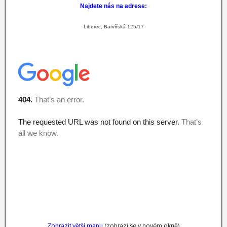
Najdete nás na adrese:
Liberec, Barvířská 125/17
Zobrazit větší mapu
(zobrazí se v novém okně)