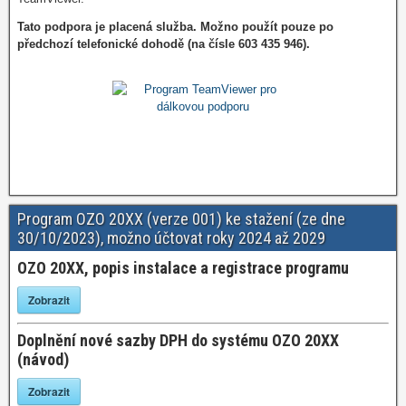
Tato podpora je placená služba. Možno použít pouze po
předchozí telefonické dohodě (na čísle 603 435 946).
Využití programu
TeamViewer pro dálkovou
podporu!
Program OZO 20XX (verze 001) ke stažení (ze dne
30/10/2023), možno účtovat roky 2024 až 2029
OZO 20XX, popis instalace a registrace programu
Zobrazit
Doplnění nové sazby DPH do systému OZO 20XX
(návod)
Zobrazit