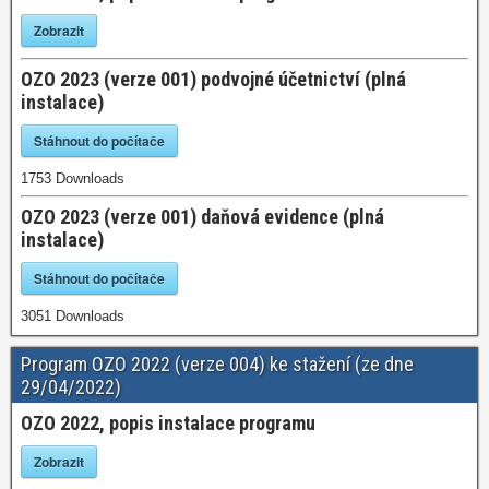
Zobrazit
OZO 2023 (verze 001) podvojné účetnictví (plná
instalace)
Stáhnout do počítače
1753
Downloads
OZO 2023 (verze 001) daňová evidence (plná
instalace)
Stáhnout do počítače
3051
Downloads
Program OZO 2022 (verze 004) ke stažení (ze dne
29/04/2022)
OZO 2022, popis instalace programu
Zobrazit