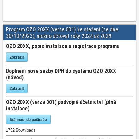
Využití programu
TeamViewer pro dálkovou
podporu!
Program OZO 20XX (verze 001) ke stažení (ze dne
30/10/2023), možno účtovat roky 2024 až 2029
OZO 20XX, popis instalace a registrace programu
Zobrazit
Doplnění nové sazby DPH do systému OZO 20XX
(návod)
Zobrazit
OZO 20XX (verze 001) podvojné účetnictví (plná
instalace)
Stáhnout do počítače
1752
Downloads