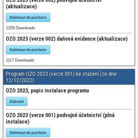
(aktualizace)
Stáhnout do počítače
1259
Downloads
OZO 2023 (verze 002) daňová evidence (aktualizace)
Stáhnout do počítače
1117
Downloads
Program OZO 2023 (verze 001) ke stažení (ze dne
12/12/2022)
OZO 2023, popis instalace programu
Zobrazit
OZO 2023 (verze 001) podvojné účetnictví (plná
instalace)
Stáhnout do počítače