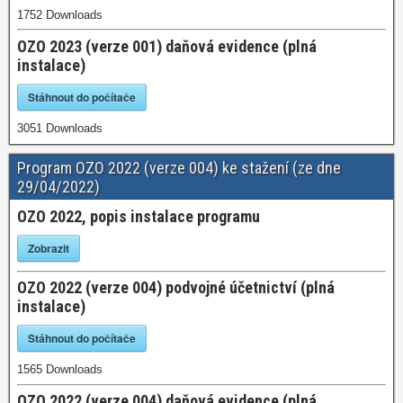
1752
Downloads
OZO 2023 (verze 001) daňová evidence (plná
instalace)
Stáhnout do počítače
3051
Downloads
Program OZO 2022 (verze 004) ke stažení (ze dne
29/04/2022)
OZO 2022, popis instalace programu
Zobrazit
OZO 2022 (verze 004) podvojné účetnictví (plná
instalace)
Stáhnout do počítače
1565
Downloads
OZO 2022 (verze 004) daňová evidence (plná